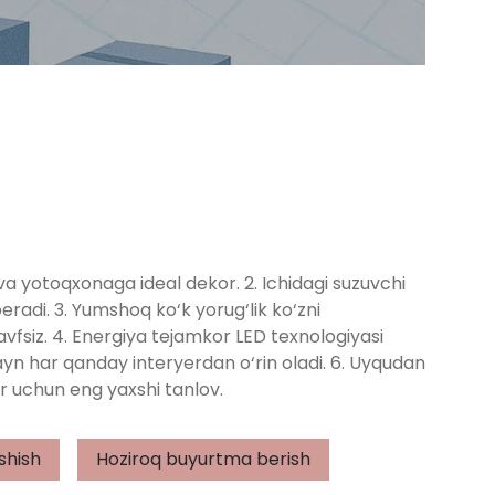
 va yotoqxonaga ideal dekor. 2. Ichidagi suzuvchi
beradi. 3. Yumshoq ko‘k yorug‘lik ko‘zni
fsiz. 4. Energiya tejamkor LED texnologiyasi
izayn har qanday interyerdan o‘rin oladi. 6. Uyqudan
r uchun eng yaxshi tanlov.
shish
Hoziroq buyurtma berish