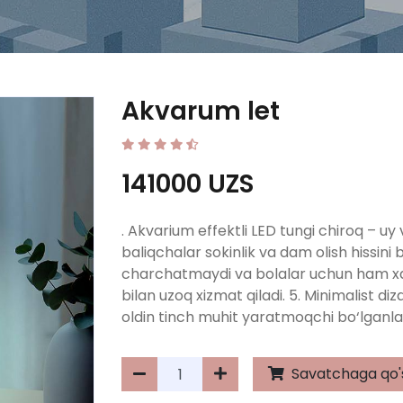
Akvarum let
141000 UZS
. Akvarium effektli LED tungi chiroq – uy
baliqchalar sokinlik va dam olish hissini 
charchatmaydi va bolalar uchun ham xav
bilan uzoq xizmat qiladi. 5. Minimalist d
oldin tinch muhit yaratmoqchi bo‘lganla
Savatchaga qo'