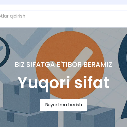
BIZ SIFATGA E'TIBOR BERAMIZ
Yuqori sifat
Buyurtma berish