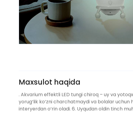
Maxsulot haqida
. Akvarium effektli LED tungi chiroq – uy va yotoqx
yorug‘lik ko‘zni charchatmaydi va bolalar uchun h
interyerdan o‘rin oladi. 6. Uyqudan oldin tinch m