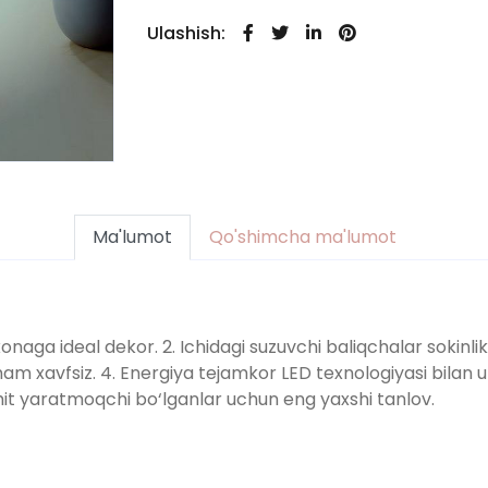
Ulashish:
Ma'lumot
Qo'shimcha ma'lumot
onaga ideal dekor. 2. Ichidagi suzuvchi baliqchalar sokinlik
am xavfsiz. 4. Energiya tejamkor LED texnologiyasi bilan uz
uhit yaratmoqchi bo‘lganlar uchun eng yaxshi tanlov.