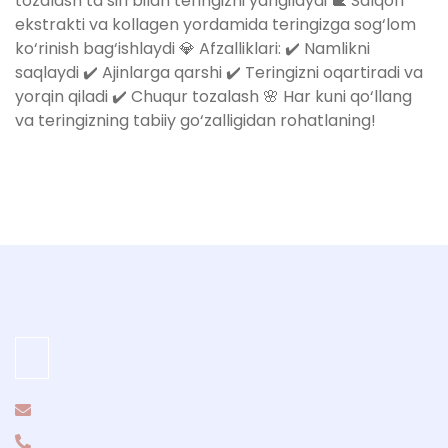
tozalash ta’siri bilan teringizni yangilaydi 🐌 Salqon
ekstrakti va kollagen yordamida teringizga sog‘lom
ko‘rinish bag‘ishlaydi 💎 Afzalliklari: ✔️ Namlikni
saqlaydi ✔️ Ajinlarga qarshi ✔️ Teringizni oqartiradi va
yorqin qiladi ✔️ Chuqur tozalash 🌸 Har kuni qo‘llang
va teringizning tabiiy go‘zalligidan rohatlaning!