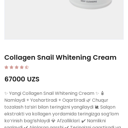
Collagen Snail Whitening Cream
67000 UZS
✨ Yangi Collagen Snail Whitening Cream ✨ 🧴
Namlaydi + Yoshartiradi + Oqartiradi 🌿 Chuqur
tozalash ta’siri bilan teringizni yangilaydi 🐌 Salqon
ekstrakti va kollagen yordamida teringizga sog‘lom
ko‘rinish bag‘ishlaydi 💎 Afzalliklari: ✔️ Namlikni
saqlaydi ✔️ Ajinlarga qarshi ✔️ Teringizni oqartiradi va