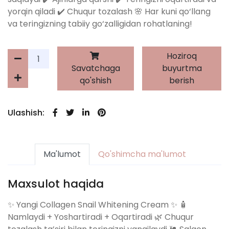
yorqin qiladi ✔️ Chuqur tozalash 🌸 Har kuni qo‘llang
va teringizning tabiiy go‘zalligidan rohatlaning!
Hoziroq
Savatchaga
buyurtma
qo'shish
berish
Ulashish:
Ma'lumot
Qo'shimcha ma'lumot
Maxsulot haqida
✨ Yangi Collagen Snail Whitening Cream ✨ 🧴
Namlaydi + Yoshartiradi + Oqartiradi 🌿 Chuqur