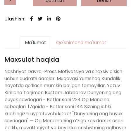
qo'shish
berish
Ulashish:
Ma'lumot
Qo'shimcha ma'lumot
Maxsulot haqida
Nashriyot Davre-Press Motivatsiya va shaxsiy o‘sish
uchun qudratli darslar. Muqovasi Yumshoq Kundalik
hayotda qo‘llash mumkin bo‘lgan tamoyillar. Yozuv
Kirillcha Tarjimon Rustam Jabborov Dunyoning eng
buyuk savdogari - Betlar soni 224 Og Mandino
saboqlari. 17qoida - Betlar soni 144 Sizning ichki
kuchingizni uyg‘otuvchi kitob! "Dunyoning eng buyuk
savdogari" — Og Mandinoning o‘ziga xos darslik asari
bo‘lib, muvaffaqiyat va boylikka erishishning aqlbovar