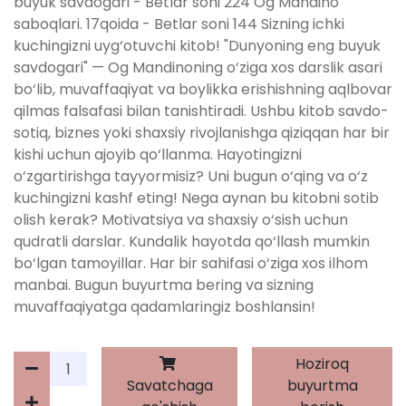
buyuk savdogari - Betlar soni 224 Og Mandino
saboqlari. 17qoida - Betlar soni 144 Sizning ichki
kuchingizni uyg‘otuvchi kitob! "Dunyoning eng buyuk
savdogari" — Og Mandinoning o‘ziga xos darslik asari
bo‘lib, muvaffaqiyat va boylikka erishishning aqlbovar
qilmas falsafasi bilan tanishtiradi. Ushbu kitob savdo-
sotiq, biznes yoki shaxsiy rivojlanishga qiziqqan har bir
kishi uchun ajoyib qo‘llanma. Hayotingizni
o‘zgartirishga tayyormisiz? Uni bugun o‘qing va o‘z
kuchingizni kashf eting! Nega aynan bu kitobni sotib
olish kerak? Motivatsiya va shaxsiy o‘sish uchun
qudratli darslar. Kundalik hayotda qo‘llash mumkin
bo‘lgan tamoyillar. Har bir sahifasi o‘ziga xos ilhom
manbai. Bugun buyurtma bering va sizning
muvaffaqiyatga qadamlaringiz boshlansin!
Hoziroq
Savatchaga
buyurtma