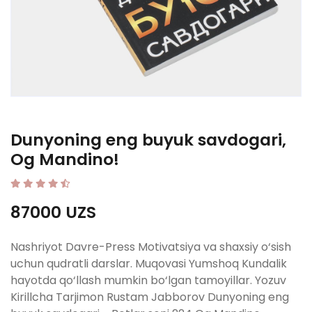
Dunyoning eng buyuk savdogari,
Og Mandino!
87000 UZS
Nashriyot Davre-Press Motivatsiya va shaxsiy o‘sish
uchun qudratli darslar. Muqovasi Yumshoq Kundalik
hayotda qo‘llash mumkin bo‘lgan tamoyillar. Yozuv
Kirillcha Tarjimon Rustam Jabborov Dunyoning eng