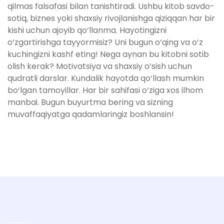
qilmas falsafasi bilan tanishtiradi. Ushbu kitob savdo-
sotiq, biznes yoki shaxsiy rivojlanishga qiziqqan har bir
kishi uchun ajoyib qo‘llanma. Hayotingizni
o‘zgartirishga tayyormisiz? Uni bugun o‘qing va o‘z
kuchingizni kashf eting! Nega aynan bu kitobni sotib
olish kerak? Motivatsiya va shaxsiy o‘sish uchun
qudratli darslar. Kundalik hayotda qo‘llash mumkin
bo‘lgan tamoyillar. Har bir sahifasi o‘ziga xos ilhom
manbai. Bugun buyurtma bering va sizning
muvaffaqiyatga qadamlaringiz boshlansin!