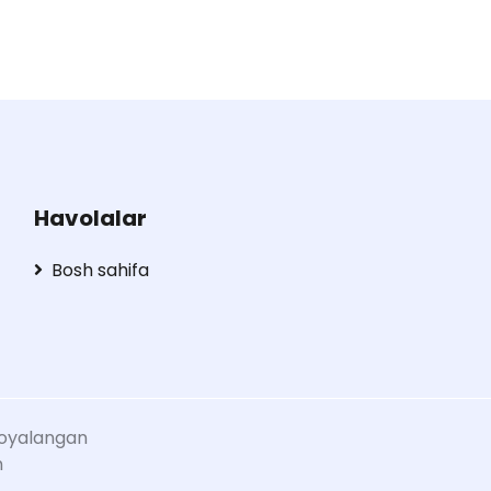
Havolalar
Bosh sahifa
oyalangan
n