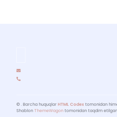
©
. Barcha huquqlar
HTML Codex
tomonidan him
Shablon
ThemeWagon
tomonidan taqdim etilga