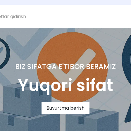
BIZ SIFATGA E'TIBOR BERAMIZ
Yuqori sifat
Buyurtma berish