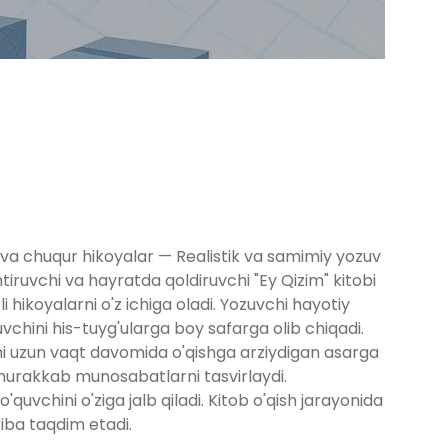
i va chuqur hikoyalar — Realistik va samimiy yozuv
iruvchi va hayratda qoldiruvchi "Ey Qizim" kitobi
i hikoyalarni o'z ichiga oladi. Yozuvchi hayotiy
uvchini his-tuyg'ularga boy safarga olib chiqadi.
uni uzun vaqt davomida o'qishga arziydigan asarga
i murakkab munosabatlarni tasvirlaydi.
'quvchini o'ziga jalb qiladi. Kitob o'qish jarayonida
riba taqdim etadi.