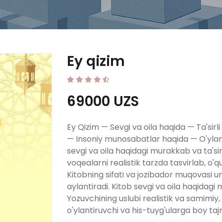
Ey qizim
69000 UZS
Ey Qizim — Sevgi va oila haqida — Ta'sirl
— Insoniy munosabatlar haqida — O'ylant
sevgi va oila haqidagi murakkab va ta'sirl
voqealarni realistik tarzda tasvirlab, o'q
Kitobning sifati va jozibador muqovasi 
aylantiradi. Kitob sevgi va oila haqidag
Yozuvchining uslubi realistik va samimiy, o
o'ylantiruvchi va his-tuyg'ularga boy taj