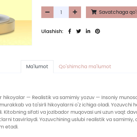
Savatchaga qo'
Ulashish:
Ma'lumot
Qo'shimcha ma'lumot
qur hikoyalar — Realistik va samimiy yozuv — Insoniy muno
 murakkab va ta'sirli hikoyalarni o'z ichiga oladi. Yozuvchi 
i. Kitobning sifati va jozibador muqovasi uni uzun vaqt da
i tasvirlaydi. Yozuvchining uslubi realistik va samimiy, o'q
m etadi.