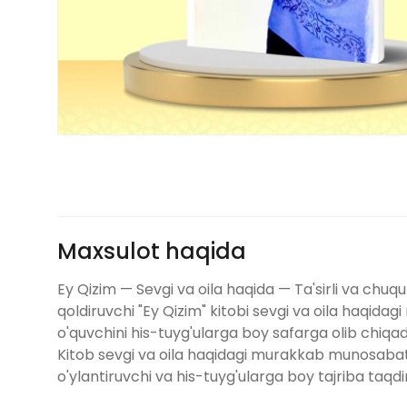
Maxsulot haqida
Ey Qizim — Sevgi va oila haqida — Ta'sirli va chu
qoldiruvchi "Ey Qizim" kitobi sevgi va oila haqidagi
o'quvchini his-tuyg'ularga boy safarga olib chiqad
Kitob sevgi va oila haqidagi murakkab munosabatlarn
o'ylantiruvchi va his-tuyg'ularga boy tajriba taqdi