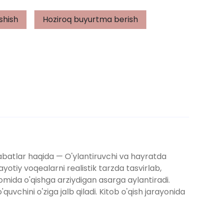
shish
Hoziroq buyurtma berish
sabatlar haqida — O'ylantiruvchi va hayratda
hayotiy voqealarni realistik tarzda tasvirlab,
vomida o'qishga arziydigan asarga aylantiradi.
uvchini o'ziga jalb qiladi. Kitob o'qish jarayonida