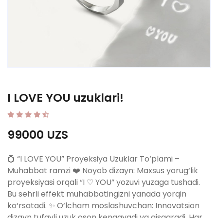
I LOVE YOU uzuklari!
99000 UZS
💍 “I LOVE YOU” Proyeksiya Uzuklar To‘plami –
Muhabbat ramzi ❤️ Noyob dizayn: Maxsus yorug‘lik
proyeksiyasi orqali “I ♡ YOU” yozuvi yuzaga tushadi.
Bu sehrli effekt muhabbatingizni yanada yorqin
ko‘rsatadi. ✨ O‘lcham moslashuvchan: Innovatsion
dizayn tufayli uzuk oson kengayadi va qisqaradi. Har