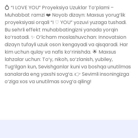
💍 “I LOVE YOU” Proyeksiya Uzuklar To‘plami –
Muhabbat ramzi ❤️ Noyob dizayn: Maxsus yorug‘lik
proyeksiyasi orqali “I ♡ YOU” yozuvi yuzaga tushadi.
Bu sehrli effekt muhabbatingizni yanada yorqin
ko‘rsatadi. ✨ O‘lcham moslashuvchan: Innovatsion
dizayn tufayli uzuk oson kengayadi va qisqaradi. Har
kim uchun qulay va nafis ko‘rinishda. 🌟 Maxsus
lahzalar uchun: To‘y, nikoh, so‘zlanish, yubiley,
Tug‘ilgan kun, Sevishganlar kuni va boshqa unutilmas
sanalarda eng yaxshi sovg‘a. 👉 Sevimli insoningizga
o‘ziga xos va unutilmas sovg‘a qiling!