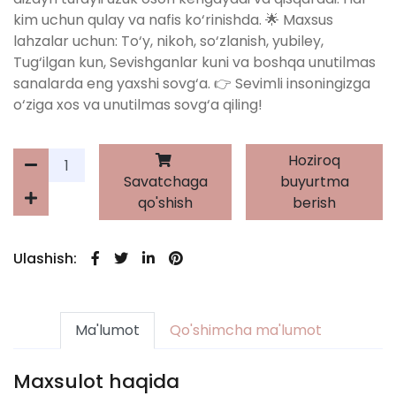
kim uchun qulay va nafis ko‘rinishda. 🌟 Maxsus
lahzalar uchun: To‘y, nikoh, so‘zlanish, yubiley,
Tug‘ilgan kun, Sevishganlar kuni va boshqa unutilmas
sanalarda eng yaxshi sovg‘a. 👉 Sevimli insoningizga
o‘ziga xos va unutilmas sovg‘a qiling!
Hoziroq
Savatchaga
buyurtma
qo'shish
berish
Ulashish:
Ma'lumot
Qo'shimcha ma'lumot
Maxsulot haqida