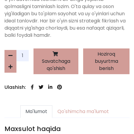
qolmasligni taminlash lozim. O'ta qulay va oson
yig'iladigan bu to'plam sayohat va uy o'yinlari uchun
ideal tanlovdir. Har bir o'yin sizni strategik fikrlash va
diqqatni yig'ishga chorlaydi, bu esa nafaqat qiziqarli,
balki foydali hamdir.
Hoziroq
Savatchaga
buyurtma
qo'shish
berish
Ulashish:
Ma'lumot
Qo'shimcha ma'lumot
Maxsulot haqida