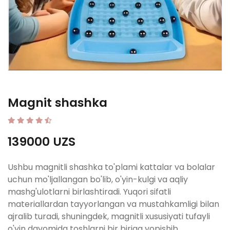
Magnit shashka
139000 UZS
Ushbu magnitli shashka to'plami kattalar va bolalar
uchun mo'ljallangan bo'lib, o'yin-kulgi va aqliy
mashg'ulotlarni birlashtiradi. Yuqori sifatli
materiallardan tayyorlangan va mustahkamligi bilan
ajralib turadi, shuningdek, magnitli xususiyati tufayli
o'yin davomida toshlarni bir biriga yopishib