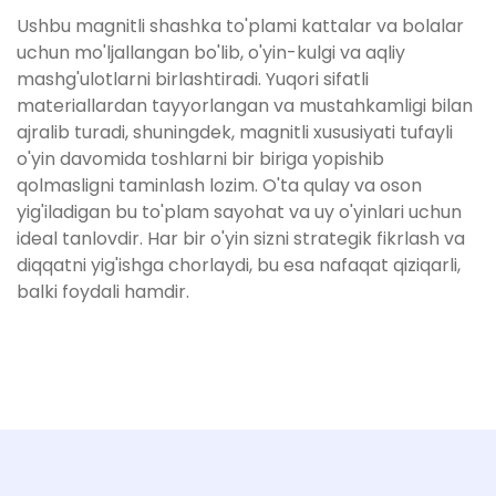
Ushbu magnitli shashka to'plami kattalar va bolalar
uchun mo'ljallangan bo'lib, o'yin-kulgi va aqliy
mashg'ulotlarni birlashtiradi. Yuqori sifatli
materiallardan tayyorlangan va mustahkamligi bilan
ajralib turadi, shuningdek, magnitli xususiyati tufayli
o'yin davomida toshlarni bir biriga yopishib
qolmasligni taminlash lozim. O'ta qulay va oson
yig'iladigan bu to'plam sayohat va uy o'yinlari uchun
ideal tanlovdir. Har bir o'yin sizni strategik fikrlash va
diqqatni yig'ishga chorlaydi, bu esa nafaqat qiziqarli,
balki foydali hamdir.