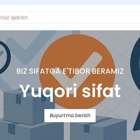
BIZ SIFATGA E'TIBOR BERAMIZ
Yuqori sifat
Buyurtma berish