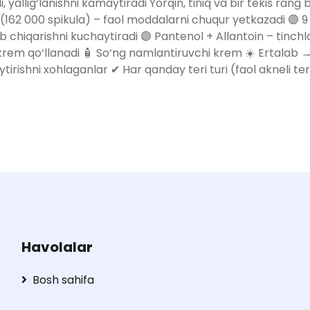
i, yallig‘lanishni kamaytiradi Yorqin, tiniq va bir tekis rang
la (162 000 spikula) – faol moddalarni chuqur yetkazadi 🟣 9
 chiqarishni kuchaytiradi 🟣 Pantenol + Allantoin – tinchl
l krem qo‘llanadi 🧴 So‘ng namlantiruvchi krem ☀️ Ertalab
shni xohlaganlar ✔ Har qanday teri turi (faol akneli terida
Havolalar
Bosh sahifa