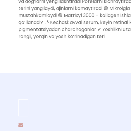
va dog‘larni yengillashtiradi Porelarni kichraytirad
terini yangilaydi, ajinlarni kamaytiradi 🟣 Mikroig
mustahkamlaydi 🟣 Matrixyl 3000 – kollagen ishlab
qo‘llanadi? 🌙 Kechasi: avval serum, keyin retina
pigmentatsiyadan charchaganlar ✔ Yoshlikni uzaytiri
rangli, yorqin va yosh ko‘rinadigan teri