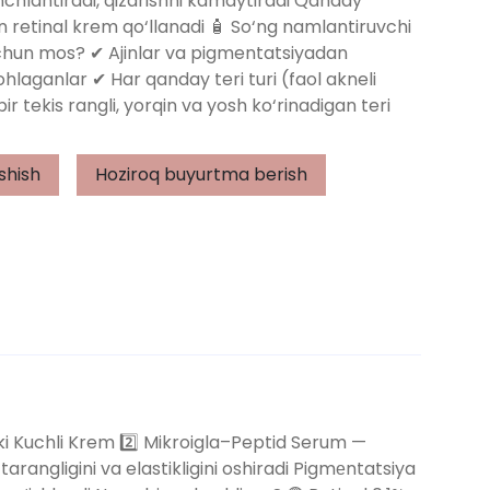
inchlantiradi, qizarishni kamaytiradi Qanday
in retinal krem qo‘llanadi 🧴 So‘ng namlantiruvchi
chun mos? ✔ Ajinlar va pigmentatsiyadan
ohlaganlar ✔ Har qanday teri turi (faol akneli
 bir tekis rangli, yorqin va yosh ko‘rinadigan teri
shish
Hoziroq buyurtma berish
ki Kuchli Krem 2️⃣ Mikroigla–Peptid Serum —
 tarangligini va elastikligini oshiradi Pigmеntatsiya