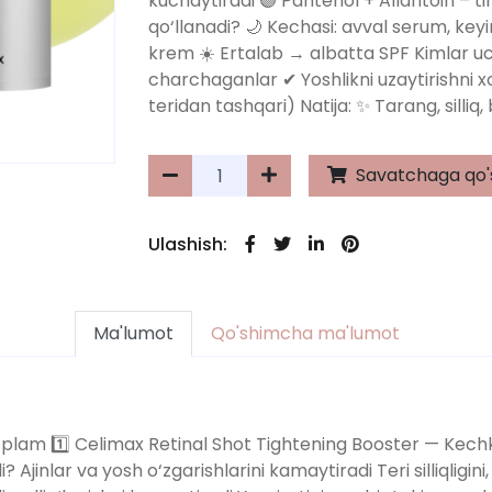
kuchaytiradi 🟣 Pantenol + Allantoin – t
qo‘llanadi? 🌙 Kechasi: avval serum, key
krem ☀️ Ertalab → albatta SPF Kimlar u
charchaganlar ✔ Yoshlikni uzaytirishni x
teridan tashqari) Natija: ✨ Tarang, silliq,
Savatchaga qo'
Ulashish:
Ma'lumot
Qo'shimcha ma'lumot
‘plam 1️⃣ Celimax Retinal Shot Tightening Booster — Kech
Ajinlar va yosh o‘zgarishlarini kamaytiradi Teri silliqligini,