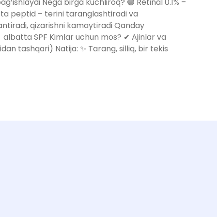
 bag‘ishlaydi Nega birga kuchliroq? 🟣 Retinal 0.1% –
 ta peptid – terini taranglashtiradi va
antiradi, qizarishni kamaytiradi Qanday
 → albatta SPF Kimlar uchun mos? ✔ Ajinlar va
n tashqari) Natija: ✨ Tarang, silliq, bir tekis