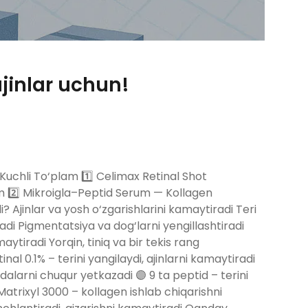
ajinlar uchun!
Kuchli To‘plam 1️⃣ Celimax Retinal Shot
m 2️⃣ Mikroigla–Peptid Serum — Kollagen
i? Ajinlar va yosh o‘zgarishlarini kamaytiradi Teri
oshiradi Pigmеntatsiya va dog‘larni yengillashtiradi
maytiradi Yorqin, tiniq va bir tekis rang
nal 0.1% – terini yangilaydi, ajinlarni kamaytiradi
dalarni chuqur yetkazadi 🟣 9 ta peptid – terini
atrixyl 3000 – kollagen ishlab chiqarishni