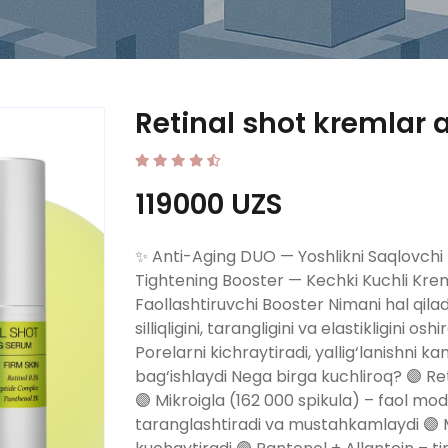
Retinal shot kremlar 
119000 UZS
✨ Anti-Aging DUO — Yoshlikni Saqlovchi 
Tightening Booster — Kechki Kuchli Kre
Faollashtiruvchi Booster Nimani hal qilad
silliqligini, tarangligini va elastikligini 
Porelarni kichraytiradi, yallig‘lanishni ka
bag‘ishlaydi Nega birga kuchliroq? 🟣 Reti
🟣 Mikroigla (162 000 spikula) – faol mod
taranglashtiradi va mustahkamlaydi 🟣 M